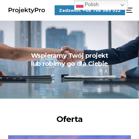
Polish
Zadzwoń: +48 796 989 922
Wspieramy Twój projekt
lub robimy go dla Ciebie
Oferta