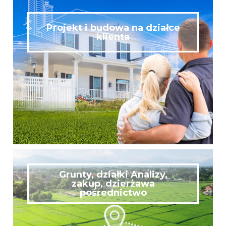
Projekt i budowa na działce
klienta
Grunty, działki Analizy,
zakup, dzierżawa
pośrednictwo